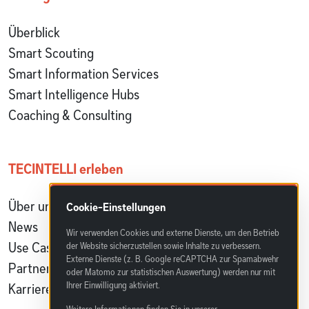
Überblick
Smart Scouting
Smart Information Services
Smart Intelligence Hubs
Coaching & Consulting
TECINTELLI erleben
Über uns
Cookie-Einstellungen
News
Wir verwenden Cookies und externe Dienste, um den Betrieb
Use Cases & Referenzen
der Website sicherzustellen sowie Inhalte zu verbessern.
Externe Dienste (z. B. Google reCAPTCHA zur Spamabwehr
Partnerprogramm
oder Matomo zur statistischen Auswertung) werden nur mit
Ihrer Einwilligung aktiviert.
Karriere