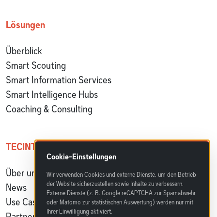
Lösungen
Überblick
Smart Scouting
Smart Information Services
Smart Intelligence Hubs
Coaching & Consulting
TECINTELLI erleben
Cookie-Einstellungen
Über uns
Wir verwenden Cookies und externe Dienste, um den Betrieb
der Website sicherzustellen sowie Inhalte zu verbessern.
News
Externe Dienste (z. B. Google reCAPTCHA zur Spamabwehr
Use Cases & Referenzen
oder Matomo zur statistischen Auswertung) werden nur mit
Ihrer Einwilligung aktiviert.
Partnerprogramm