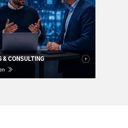
 & CONSULTING
+
ren