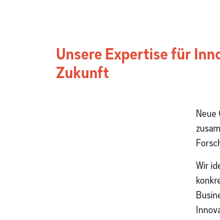
Unsere Expertise für In
Zukunft
Neue 
zusam
Forsc
Wir id
konkr
Busin
Innov