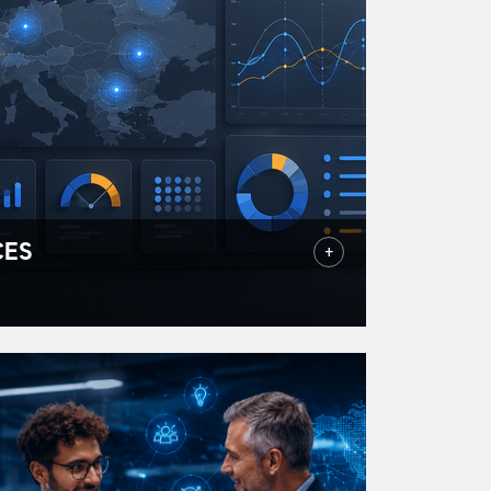
CES
+