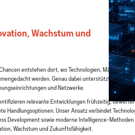
novation, Wachstum und
Chancen entstehen dort, wo Technologien, Märkte, Komp
mengedacht werden. Genau dabei unterstützt TECINTE
hungseinrichtungen und Netzwerke.
entifizieren relevante Entwicklungen frühzeitig, bewerte
ete Handlungsoptionen. Unser Ansatz verbindet Technol
ess Development sowie moderne Intelligence-Methoden z
ation, Wachstum und Zukunftsfähigkeit.