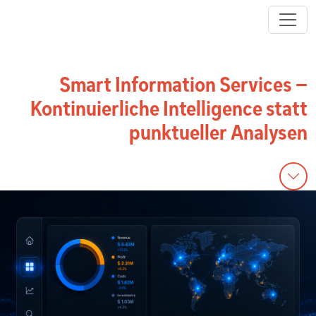
Smart Information Services –
Kontinuierliche Intelligence statt
punktueller Analysen