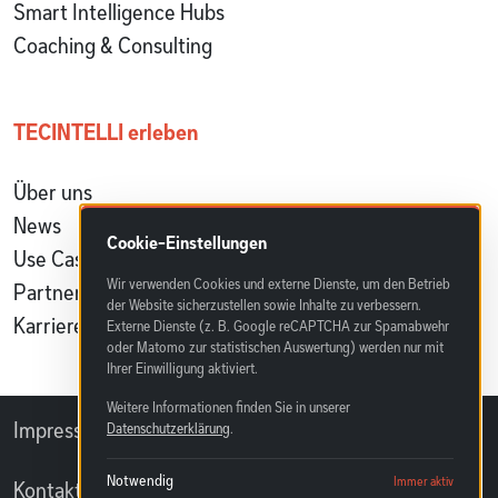
Smart Intelligence Hubs
Coaching & Consulting
TECINTELLI erleben
Über uns
News
Cookie-Einstellungen
Use Cases & Referenzen
Wir verwenden Cookies und externe Dienste, um den Betrieb
Partnerprogramm
der Website sicherzustellen sowie Inhalte zu verbessern.
Karriere
Externe Dienste (z. B. Google reCAPTCHA zur Spamabwehr
oder Matomo zur statistischen Auswertung) werden nur mit
Ihrer Einwilligung aktiviert.
Weitere Informationen finden Sie in unserer
Impressum
Datenschutzerklärung
Datenschutzerklärung
.
Notwendig
Immer aktiv
Kontakt