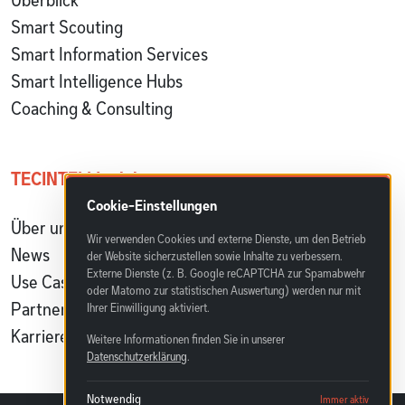
Smart Scouting
Smart Information Services
Smart Intelligence Hubs
Coaching & Consulting
TECINTELLI erleben
Cookie-Einstellungen
Über uns
Wir verwenden Cookies und externe Dienste, um den Betrieb
News
der Website sicherzustellen sowie Inhalte zu verbessern.
Externe Dienste (z. B. Google reCAPTCHA zur Spamabwehr
Use Cases & Referenzen
oder Matomo zur statistischen Auswertung) werden nur mit
Partnerprogramm
Ihrer Einwilligung aktiviert.
Karriere
Weitere Informationen finden Sie in unserer
Datenschutzerklärung
.
Notwendig
Immer aktiv